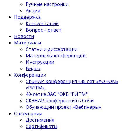
Ручные настройки
Акции
Поддержка
Консультации
Вопрос – ответ
Новости
Материалы
Статьи и диссертации
Материалы конференций
Инструкции
Видео
Конференции
СКЭНАР-конференция «45 лет ЗАО «ОКБ
«РИТМ»
40-летиe ЗАО "ОКБ "РИТМ"
СКЭНАР-конференция в Сочи
Обучающий проект «Вебинары»
О компании
Достижения
Сертификаты