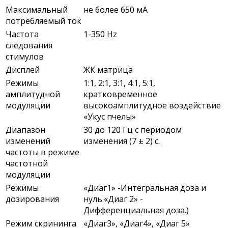
Максимальный
не более 650 мА
потребляемый ток
Частота
1-350 Hz
следования
стимулов
Дисплей
ЖК матрица
Режимы
1:1, 2:1, 3:1, 4:1, 5:1,
амплитудной
кратковременное
модуляции
высокоамплитудное воздействие
«Укус пчелы»
Диапазон
30 до 120 Гц с периодом
изменений
изменения (7 ± 2) с.
частоты в режиме
частотной
модуляции
Режимы
«Диаг1» -Интегральная доза и
дозирования
нуль.«Диаг 2» -
Дифференциальная доза.)
Режим скрининга
«Диаг3», «Диаг4», «Диаг 5»